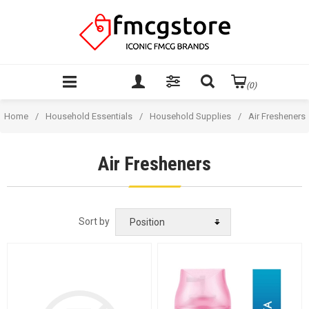
(0)
Home
/
Household Essentials
/
Household Supplies
/
Air Fresheners
Air Fresheners
Sort by