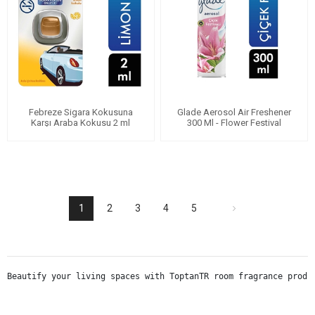
Febreze Sigara Kokusuna
Glade Aerosol Air Freshener
Karşı Araba Kokusu 2 ml
300 Ml - Flower Festival
1
2
3
4
5
Beautify your living spaces with ToptanTR room fragrance produ