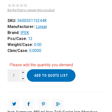
Be the first to review this product
SKU:
3600551152448
Manufacturer:
Loreal
Brand:
İPEK
Pcs/Case:
12
Weight/Case:
0.00
Cbm/Case:
0.0000
Please add the quantity you demand